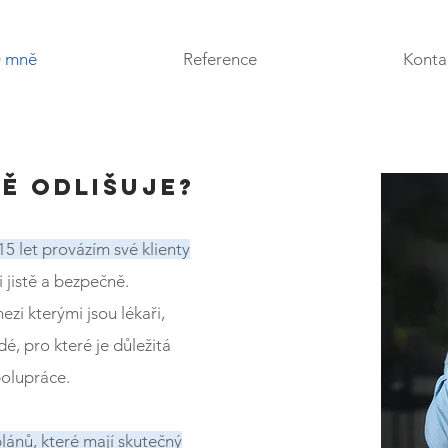
 mně
Reference
Konta
Ě ODLIŠUJE?
15 let provázím své klienty
i jistě a bezpečně.
mezi kterými jsou lékaři,
dé, pro které je důležitá
polupráce.
plánů, které mají skutečný