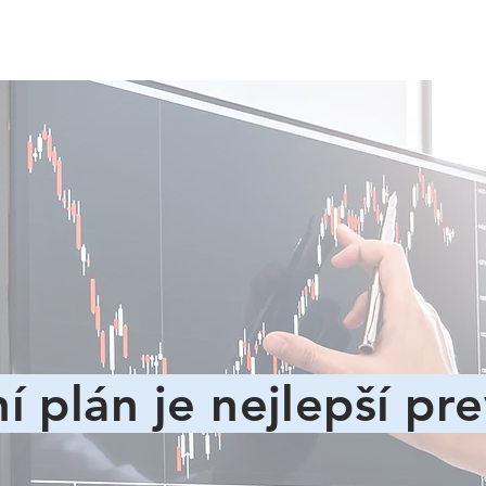
í plán je nejlepší pr