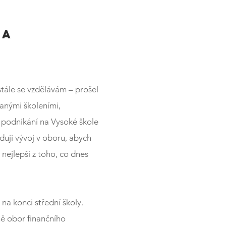
 A
stále se vzdělávám – prošel
vanými školeními,
podnikání na Vysoké škole
uji vývoj v oboru, abych
nejlepší z toho, co dnes
 na konci střední školy.
ně obor finančního