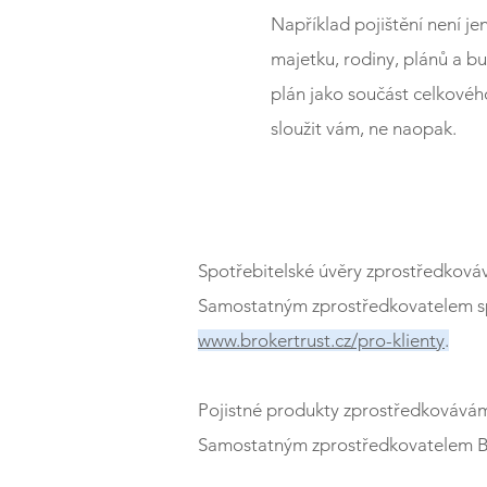
Například pojištění není jen
majetku, rodiny, plánů a b
plán jako součást celkovéh
sloužit vám, ne naopak.
Spotřebitelské úvěry zprostředková
Samostatným zprostředkovatelem spot
www.brokertrust.cz/pro-klienty
.
Pojistné produkty zprostředkovávám
Samostatným zprostředkovatelem Brok