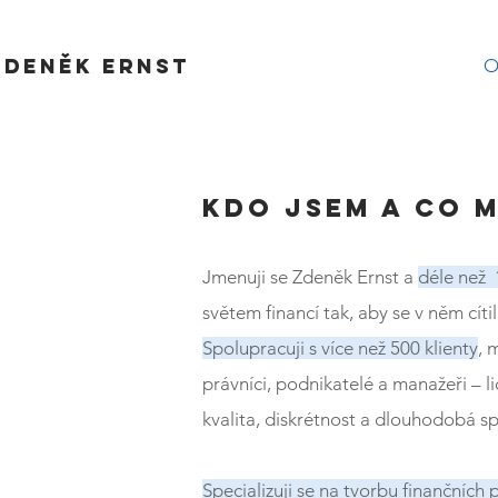
ZDENĚK ERNST
O
KDO JSEM A CO M
J
menuji se Zdeněk Ernst a
déle než 
světem financí tak, aby se v něm cítil
Spolupracuji s více než 500 klienty
, 
právníci, podnikatelé a manažeři – li
kvalita, diskrétnost a dlouhodobá s
Specializuji se na tvorbu finančních 