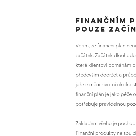
finančním 
pouze začí
Věřím, že finanční plán nen
začátek. Začátek dlouhodo
které klientovi pomáhám plá
především dodržet a průbě
jak se mění životní okolnos
finanční plán je jako péče o 
potřebuje pravidelnou poz
Základem všeho je pochopen
Finanční produkty nejsou cí