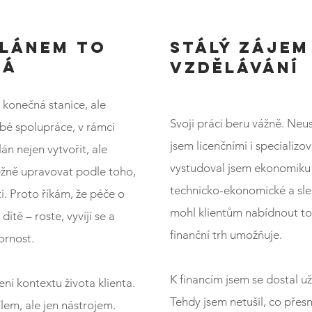
plánem to
STÁLÝ ZÁJEM
ná
VZDĚLÁVÁNÍ
í konečná stanice, ale
Svoji práci beru vážně. Neu
bé spolupráce, v rámci
jsem licenčními i specializo
n nejen vytvořit, ale
vystudoval jsem ekonomiku 
žně upravovat podle toho,
technicko-ekonomické a sled
ti. Proto říkám, že péče o
mohl klientům nabídnout to 
dítě – roste, vyvíjí se a
finanční trh umožňuje.
ornost.
K financím jsem se dostal už
í kontextu života klienta.
Tehdy jsem netušil, co přes
lem, ale jen nástrojem.