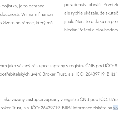
poradenství obnáší. První 
 pojistka, je to ochrana
ale rychle ukázala, že skut
udoucnosti. Vnímám finanční
jinak. Není to o tlaku na pr
o životního rámce, který má
hledání řešení a dlouhodob
vám jako vázaný zástupce zapsaný v registru ČNB pod IČO: 
řebitelských úvěrů Broker Trust, a.s. IČO: 26439719. Bližší 
 jako vázaný zástupce zapsaný v registru ČNB pod IČO: 876
er Trust, a.s. IČO: 26439719. Bližší informace získáte na
ww