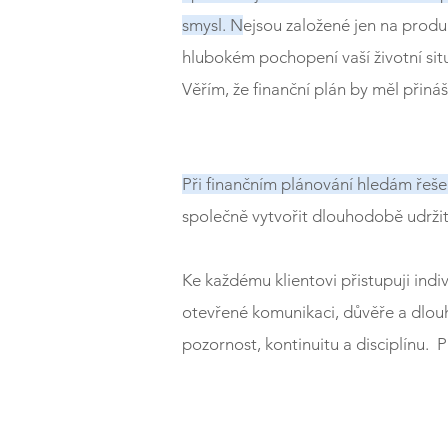
smysl. N
ejsou založené jen na produ
hlubokém pochopení vaší životní situ
Věřím, že finanční plán by měl přináše
Při finančním plánování hledám řešení
společně vytvořit dlouhodobě udržite
Ke každému klientovi přistupuji indi
otevřené komunikaci, důvěře a dlouh
pozornost, kontinuitu a disciplínu.