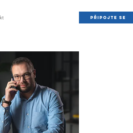
kt
Připojte se