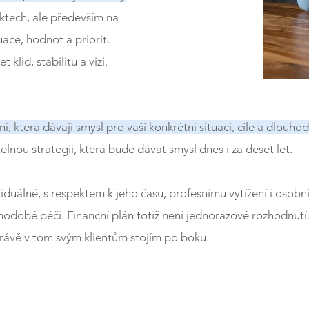
ktech, ale především na
ace, hodnot a priorit.
t klid, stabilitu a vizi.
, která dávají smysl pro vaši konkrétní situaci, cíle a dlouho
lnou strategii, která bude dávat smysl dnes i za deset let.
viduálně, s respektem k jeho času, profesnímu vytížení i osob
odobé péči. Finanční plán totiž není jednorázové rozhodnutí.
 Právě v tom svým klientům stojím po boku.