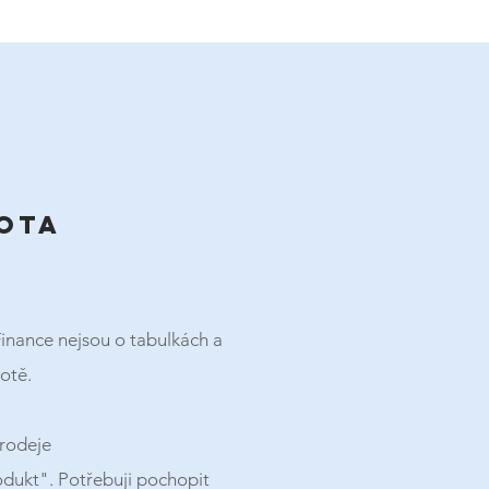
ota
inance nejsou o tabulkách a
votě.
prodeje
dukt". Potřebuji pochopit