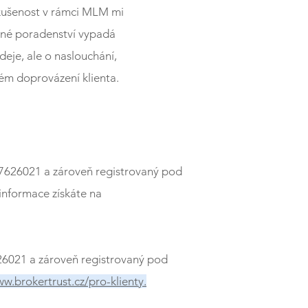
zkušenost v rámci MLM mi
ečné poradenství vypadá
odeje, ale o naslouchání,
ém doprovázení klienta.
87626021 a zároveň registrovaný pod
informace získáte na
26021 a zároveň registrovaný pod
w.brokertrust.cz/pro-klienty.